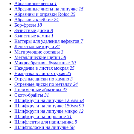
Абразивные ленты
1
Абразивные листы на липучке
15
Абразивы и оправки Roloc
25
Абразивы клейкие
24
Бор-фрезы
18
Зачистные диски
8
Зачистные камни
1
Каттеры для удаления дефектов
7
Лепестковые круги
31
Матирующие составы
3
Металлические щетки
58
Микроабразивы бумажные
10
Наждачка в листах мокрая
25
Наждачка в листах сухая
25
Отрезные диски по камню
3
Отрезные диски по металлу
24
Полимерные абразивы
47
Скотч-брайты
31
Шлифкруги на липучке 125мм
38
Шлифкруги на липучке 150мм
99
Шлифкруги на липучке микро
12
Шлифкруги на поролоне
51
Шлифленты для напильника
5
Шлифполоски на липучке
58