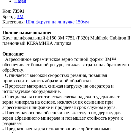
Назад
Код:
73591
Бренд:
3М
Категория:
Шлифкруги на липучке 150мм
Полное наименование:
Круг шлифовальный ф150 3M 775L (Р320) Multihole Cubitron II
пленочный КЕРАМИКА липучка
Описание:
- Агрессивное керамическое зерно точной формы 3M™
обеспечивает большой ресурс, снижая затраты на абразивную
обработку.
- Отличается высокой скоростью резания, повышая
проивзодительность абразивной обработки.
- Прорезает материал, снижая нагрузку на оператора и
используемое оборудование.
- Специальная синтетическая связка надежно удерживает
зерна минерала на основе, исключая их осыпание при
агрессивной шлифовке и продлевая срок службы круга.
- Пленочная основа обеспечивает жесткую поддержку для
зерен абразивного минерала и повышает стойкость круга к
разрывам
- Предназначены для использования с орбитальными