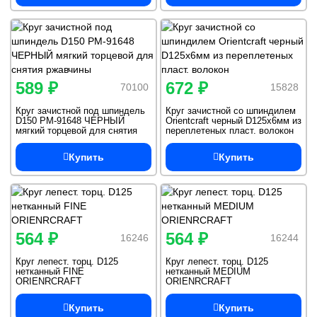
589 ₽
672 ₽
70100
15828
Круг зачистной под шпиндель
Круг зачистной со шпиндилем
D150 РМ-91648 ЧЕРНЫЙ
Orientcraft черный D125х6мм из
мягкий торцевой для снятия
переплетеных пласт. волокон
ржавчины
Купить
Купить
564 ₽
564 ₽
16246
16244
Круг лепест. торц. D125
Круг лепест. торц. D125
нетканный FINE
нетканный MEDIUM
ORIENRCRAFT
ORIENRCRAFT
Купить
Купить