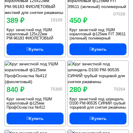
07028
389 ₽
450 ₽
19169
Круг зачистной под УШМ
Круг зачистной под УШМ
коралловый 125х22мм
коралловый ф125мм FIT 39611
РМ-96183 ФИОЛЕТОВЫЙ
(зеленый) полимерный
жесткий для снятия ржавчины
Купить
Купить
840 ₽
280 ₽
75305
70264
Круг зачистной под УШМ
Круг зачистной под шпиндель
коралловый ф125мм
D100 РМ-90535 СИНИЙ грубый
ПрофОснастка №412
торцевой для снятия ржавчины
(фиолетовый)
Купить
Купить