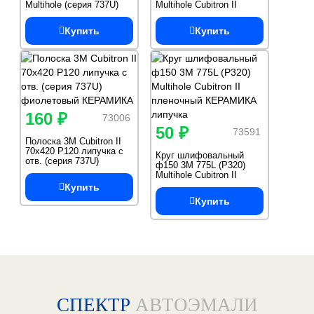
Multihole (серия 737U)
Multihole Cubitron II
Cubitron II фиолетовый
фиолетовый КЕРАМИКА
КЕРАМИКА
липучка
Купить
Купить
160 ₽
73006
50 ₽
73591
Полоска 3M Cubitron II
70x420 Р120 липучка с
Круг шлифовальный
отв. (серия 737U)
ф150 3M 775L (Р320)
фиолетовый КЕРАМИКА
Multihole Cubitron II
пленочный КЕРАМИКА
Купить
липучка
Купить
СПЕКТР
АВТОЭМАЛИ