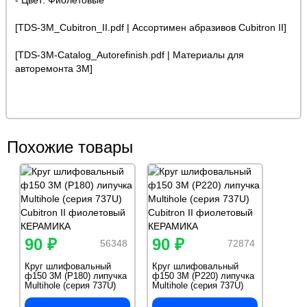
- Цвет: Фиолетовые
[TDS-3M_Cubitron_II.pdf | Ассортимен абразивов Cubitron II]
[TDS-3M-Catalog_Autorefinish.pdf | Материалы для
авторемонта 3M]
Похожие товары
90 ₽
90 ₽
56348
72874
Круг шлифовальный
Круг шлифовальный
ф150 3M (Р180) липучка
ф150 3M (Р220) липучка
Multihole (серия 737U)
Multihole (серия 737U)
Cubitron II фиолетовый
Cubitron II фиолетовый
КЕРАМИКА
КЕРАМИКА