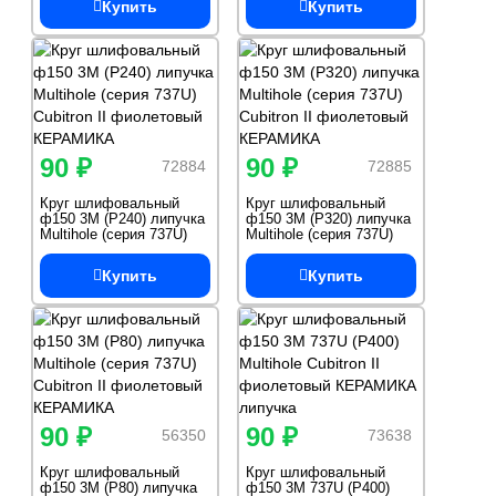
Купить
Купить
90 ₽
90 ₽
72884
72885
Круг шлифовальный
Круг шлифовальный
ф150 3M (Р240) липучка
ф150 3M (Р320) липучка
Multihole (серия 737U)
Multihole (серия 737U)
Cubitron II фиолетовый
Cubitron II фиолетовый
КЕРАМИКА
КЕРАМИКА
Купить
Купить
90 ₽
90 ₽
56350
73638
Круг шлифовальный
Круг шлифовальный
ф150 3M (Р80) липучка
ф150 3M 737U (Р400)