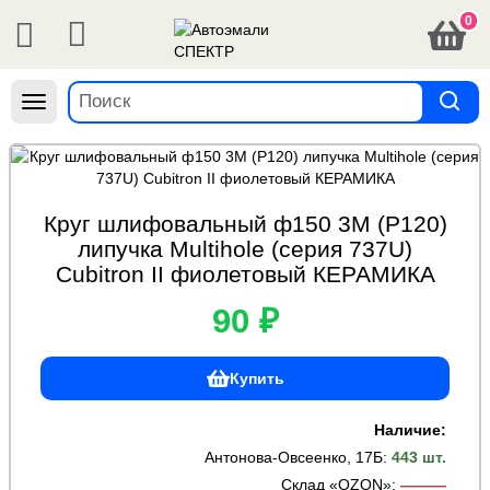
0
Навигация
Круг шлифовальный ф150 3M (Р120)
липучка Multihole (серия 737U)
Cubitron II фиолетовый КЕРАМИКА
90 ₽
Купить
Наличие:
Антонова-Овсеенко, 17Б
:
443 шт.
Склад «OZON»
:
———