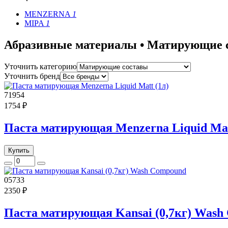
MENZERNA
1
MIPA
1
Абразивные материалы • Матирующие 
Уточнить категорию
Уточнить бренд
71954
1754 ₽
Паста матирующая Menzerna Liquid Mat
Купить
05733
2350 ₽
Паста матирующая Kansai (0,7кг) Wash