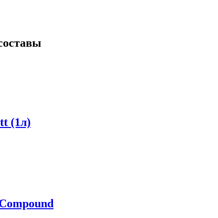
составы
t (1л)
 Compound