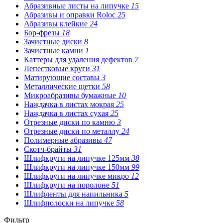
Абразивные листы на липучке
15
Абразивы и оправки Roloc
25
Абразивы клейкие
24
Бор-фрезы
18
Зачистные диски
8
Зачистные камни
1
Каттеры для удаления дефектов
7
Лепестковые круги
31
Матирующие составы
3
Металлические щетки
58
Микроабразивы бумажные
10
Наждачка в листах мокрая
25
Наждачка в листах сухая
25
Отрезные диски по камню
3
Отрезные диски по металлу
24
Полимерные абразивы
47
Скотч-брайты
31
Шлифкруги на липучке 125мм
38
Шлифкруги на липучке 150мм
99
Шлифкруги на липучке микро
12
Шлифкруги на поролоне
51
Шлифленты для напильника
5
Шлифполоски на липучке
58
Фильтр