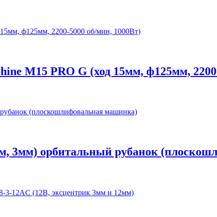
ine M15 PRO G (ход 15мм, ф125мм, 2200-
мм, 3мм) орбитальный рубанок (плоско