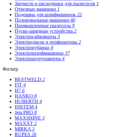
Запчасти и расходники для пылесосов
1
Отрезные машинки
1
Подошвы для шлифмашинок
22
Полировальные машинки
40
Промышленные пылесосы
9
Пуско-зарядные устройства
2
Электрогайковерты
3
Электродрели и перфораторы
2
Электрорубанки
4
Электрошлифмашинки
37
Электрошуруповерты
4
Фильтр
BESTWELD
2
FIT
4
H7
6
HANKO
8
HUBERTH
4
ISISTEM
4
Jeta PRO
8
MAXSHINE
3
MAXXT
2
MIRKA
3
RUPES
26