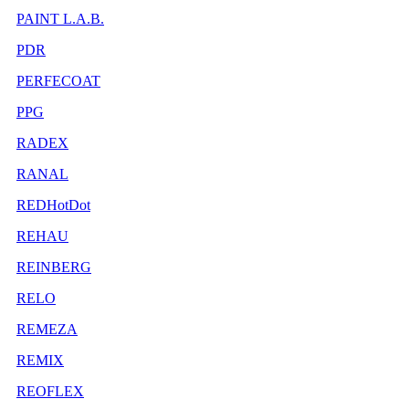
PAINT L.A.B.
PDR
PERFECOAT
PPG
RADEX
RANAL
REDHotDot
REHAU
REINBERG
RELO
REMEZA
REMIX
REOFLEX