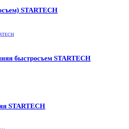
тросъем) STARTECH
ренняя быстросъем STARTECH
жняя STARTECH