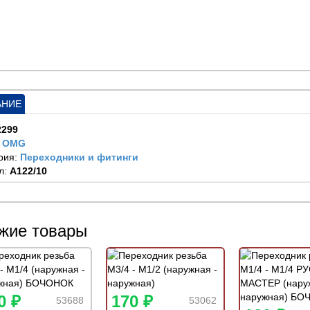
АНИЕ
2299
:
OMG
рия:
Переходники и фитинги
л:
A122/10
жие товары
0 ₽
170 ₽
53688
53062