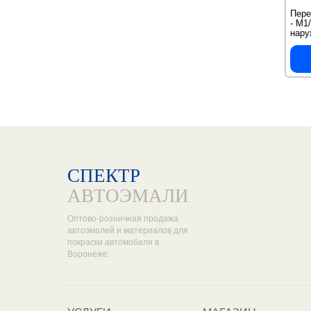
Пере
- M1
нар
СПЕКТР
АВТОЭМАЛИ
Оптово-розничная продажа
автоэмалей и материалов для
покраски автомобиля в
Воронеже.