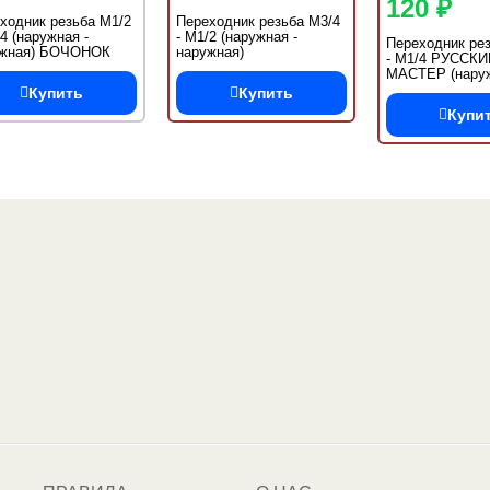
120 ₽
ходник резьба M1/2
Переходник резьба M3/4
/4 (наружная -
- M1/2 (наружная -
Переходник рез
ужная) БОЧОНОК
наружная)
- M1/4 РУССКИ
МАСТЕР (наруж
наружная) БО
Купить
Купить
Купи