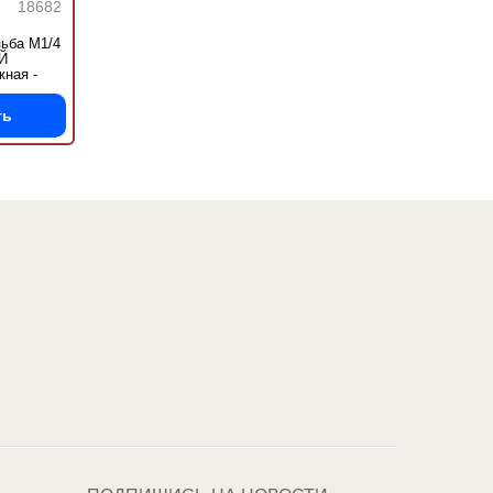
18682
ьба M1/4
Й
ная -
ЧОНОК
ть
Один из крупнейших
поставщиков
автоэмалей в России