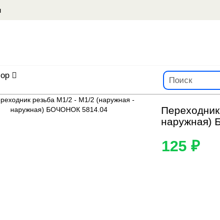
u
ор
Переходник 
наружная) 
125 ₽