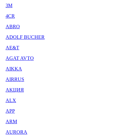
3М
4CR
ABRO
ADOLF BUCHER
AE&T
AGAT AVTO
AIKKA
AIRRUS
AKЦИЯ
ALX
APP
ARM
AURORA