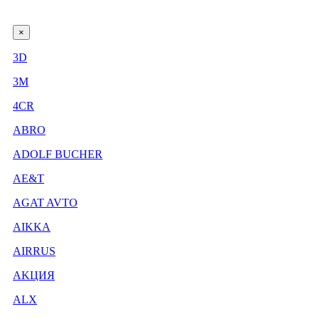
×
3D
3М
4CR
ABRO
ADOLF BUCHER
AE&T
AGAT AVTO
AIKKA
AIRRUS
AKЦИЯ
ALX