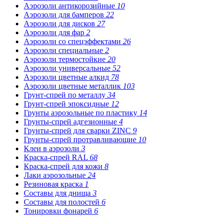
Аэрозоли антикорозийные
10
Аэрозоли для бамперов
22
Аэрозоли для дисков
27
Аэрозоли для фар
2
Аэрозоли со спецэффектами
26
Аэрозоли специальные
2
Аэрозоли термостойкие
20
Аэрозоли универсальные
52
Аэрозоли цветные алкид
78
Аэрозоли цветные металлик
103
Грунт-спрей по металлу
34
Грунт-спрей эпоксидные
12
Грунты аэрозольные по пластику
14
Грунты-спрей адгезионные
4
Грунты-спрей для сварки ZINC
9
Грунты-спрей протравливающие
10
Клеи в аэрозоли
3
Краска-спрей RAL
68
Краска-спрей для кожи
8
Лаки аэрозольные
24
Резиновая краска
1
Составы для днища
3
Составы для полостей
6
Тонировки фонарей
6