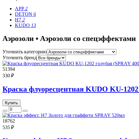
APP
2
DETON
6
H7
2
KUDO
13
Аэрозоли • Аэрозоли со спецэффектами
Уточнить категорию
Уточнить бренд
51394
330 ₽
Краска флуоресцентная KUDO KU-1202 
Купить
18762
535 ₽