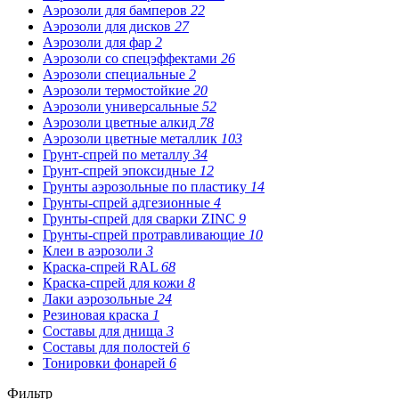
Аэрозоли для бамперов
22
Аэрозоли для дисков
27
Аэрозоли для фар
2
Аэрозоли со спецэффектами
26
Аэрозоли специальные
2
Аэрозоли термостойкие
20
Аэрозоли универсальные
52
Аэрозоли цветные алкид
78
Аэрозоли цветные металлик
103
Грунт-спрей по металлу
34
Грунт-спрей эпоксидные
12
Грунты аэрозольные по пластику
14
Грунты-спрей адгезионные
4
Грунты-спрей для сварки ZINC
9
Грунты-спрей протравливающие
10
Клеи в аэрозоли
3
Краска-спрей RAL
68
Краска-спрей для кожи
8
Лаки аэрозольные
24
Резиновая краска
1
Составы для днища
3
Составы для полостей
6
Тонировки фонарей
6
Фильтр