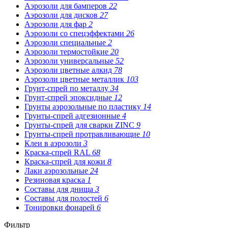
Аэрозоли для бамперов
22
Аэрозоли для дисков
27
Аэрозоли для фар
2
Аэрозоли со спецэффектами
26
Аэрозоли специальные
2
Аэрозоли термостойкие
20
Аэрозоли универсальные
52
Аэрозоли цветные алкид
78
Аэрозоли цветные металлик
103
Грунт-спрей по металлу
34
Грунт-спрей эпоксидные
12
Грунты аэрозольные по пластику
14
Грунты-спрей адгезионные
4
Грунты-спрей для сварки ZINC
9
Грунты-спрей протравливающие
10
Клеи в аэрозоли
3
Краска-спрей RAL
68
Краска-спрей для кожи
8
Лаки аэрозольные
24
Резиновая краска
1
Составы для днища
3
Составы для полостей
6
Тонировки фонарей
6
Фильтр