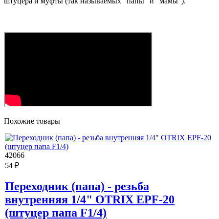
штуцера и муфты (так называемых "папы" и "мамы").
Похожие товары
42066
54 ₽
Переходник (папа) - резьба
внутренняя 1/4" OTRIX EPF-20
(штуцер папа F1/4)