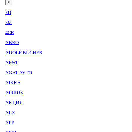
×
3D
3М
4CR
ABRO
ADOLF BUCHER
AE&T
AGAT AVTO
AIKKA
AIRRUS
AKЦИЯ
ALX
APP