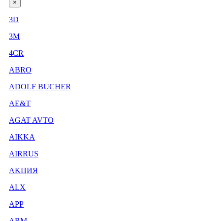
×
3D
3М
4CR
ABRO
ADOLF BUCHER
AE&T
AGAT AVTO
AIKKA
AIRRUS
AKЦИЯ
ALX
APP
ARM