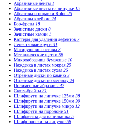
Абразивные ленты
1
Абразивные листы на липучке
15
Абразивы и оправки Roloc
25
Абразивы клейкие
24
Бор-фрезы
18
Зачистные диски
8
Зачистные камни
1
Каттеры для удаления дефектов
7
Лепестковые круги
31
Матирующие составы
3
Металлические щетки
58
Микроабразивы бумажные
10
Наждачка в листах мокрая
25
Наждачка в листах сухая
25
Отрезные диски по камню
3
Отрезные диски по металлу
24
Полимерные абразивы
47
Скотч-брайты
31
Шлифкруги на липучке 125мм
38
Шлифкруги на липучке 150мм
99
Шлифкруги на липучке микро
12
Шлифкруги на поролоне
51
Шлифленты для напильника
5
Шлифполоски на липучке
58