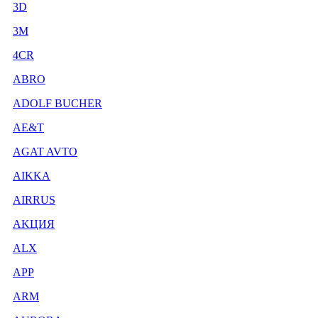
3D
3М
4CR
ABRO
ADOLF BUCHER
AE&T
AGAT AVTO
AIKKA
AIRRUS
AKЦИЯ
ALX
APP
ARM