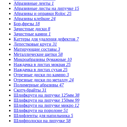
Абразивные ленты
1
Абразивные листы на липучке
15
Абразивы и оправки Roloc
25
Абразивы клейкие
24
Бор-фрезы
18
Зачистные диски
8
Зачистные камни
1
Каттеры для удаления дефектов
7
Лепестковые круги
31
Матирующие составы
3
Металлические щетки
58
Микроабразивы бумажные
10
Наждачка в листах мокрая
25
Наждачка в листах сухая
25
Отрезные диски по камню
3
Отрезные диски по металлу
24
Полимерные абразивы
47
Скотч-брайты
31
Шлифкруги на липучке 125мм
38
Шлифкруги на липучке 150мм
99
Шлифкруги на липучке микро
12
Шлифкруги на поролоне
51
Шлифленты для напильника
5
Шлифполоски на липучке
58