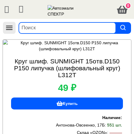
0
Навигация
Круг шлиф. SUNMIGHT 15отв.D150
Р150 липучка (шлифовальный круг)
L312T
49 ₽
Купить
Наличие:
Антонова-Овсеенко, 17Б
:
551 шт.
Склад «OZON»
:
———