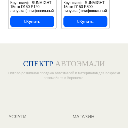
Круг шлиф. SUNMIGHT
Круг шлиф. SUNMIGHT
15отв.D150 Р120
15отв.D150 Р800
липучка (шлифовальный
липучка (шлифовальный
круг) L312T
круг) L312T
Купить
Купить
СПЕКТР
АВТОЭМАЛИ
Оптово-розничная продажа автоэмалей и материалов для покраски
автомобиля в Воронеже.
Один из крупнейших
поставщиков автоэмалей в России
УСЛУГИ
МАГАЗИН