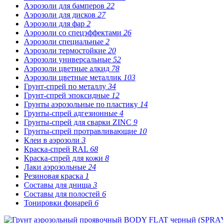
Аэрозоли для бамперов
22
Аэрозоли для дисков
27
Аэрозоли для фар
2
Аэрозоли со спецэффектами
26
Аэрозоли специальные
2
Аэрозоли термостойкие
20
Аэрозоли универсальные
52
Аэрозоли цветные алкид
78
Аэрозоли цветные металлик
103
Грунт-спрей по металлу
34
Грунт-спрей эпоксидные
12
Грунты аэрозольные по пластику
14
Грунты-спрей адгезионные
4
Грунты-спрей для сварки ZINC
9
Грунты-спрей протравливающие
10
Клеи в аэрозоли
3
Краска-спрей RAL
68
Краска-спрей для кожи
8
Лаки аэрозольные
24
Резиновая краска
1
Составы для днища
3
Составы для полостей
6
Тонировки фонарей
6