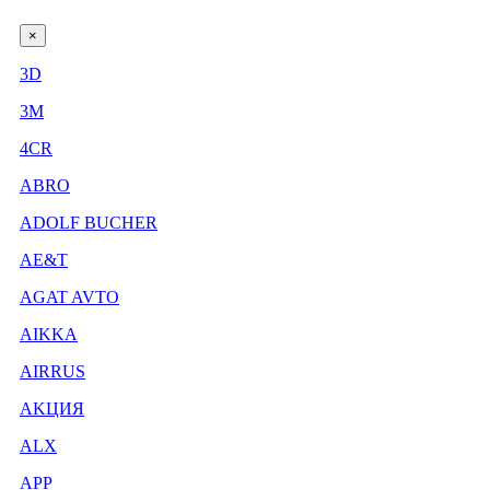
×
3D
3М
4CR
ABRO
ADOLF BUCHER
AE&T
AGAT AVTO
AIKKA
AIRRUS
AKЦИЯ
ALX
APP