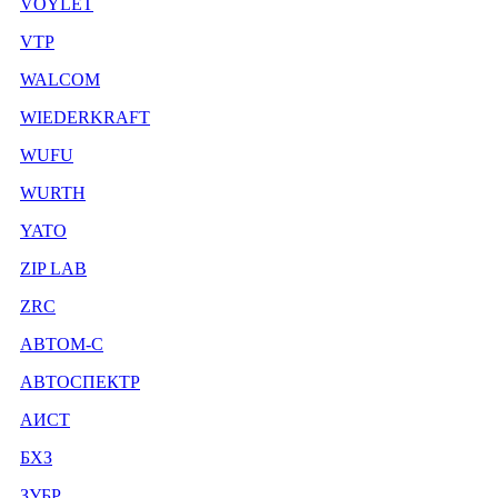
VOYLET
VTP
WALCOM
WIEDERKRAFT
WUFU
WURTH
YATO
ZIP LAB
ZRC
АВТОМ-С
АВТОСПЕКТР
АИСТ
БХЗ
ЗУБР