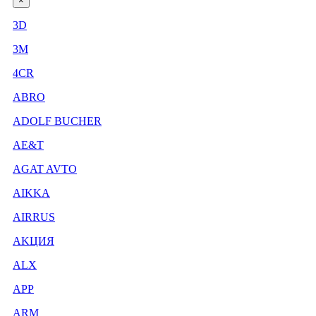
×
3D
3М
4CR
ABRO
ADOLF BUCHER
AE&T
AGAT AVTO
AIKKA
AIRRUS
AKЦИЯ
ALX
APP
ARM