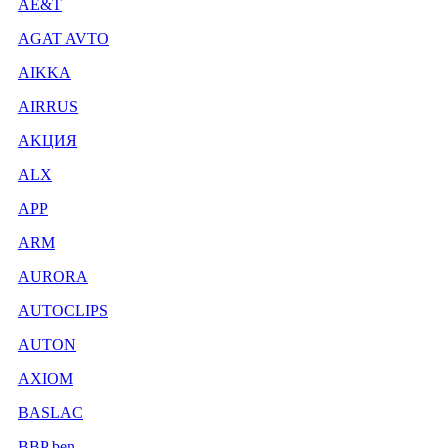
AE&T
AGAT AVTO
AIKKA
AIRRUS
AKЦИЯ
ALX
APP
ARM
AURORA
AUTOCLIPS
AUTON
AXIOM
BASLAC
BBP ben