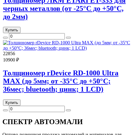
Толщиномер ЛКМ ETARI ET-333 для
черных металлов (от -25°С до +50°С,
до 2мм)
Купить
22856
10900 ₽
Толщиномер rDevice RD-1000 Ultra
MAX (до 5мм; от -35°С до +50°С;
36мес; bluetooth; цинк; 1 LCD)
Купить
СПЕКТР
АВТОЭМАЛИ
Оптово-розничная продажа автоэмалей и материалов для