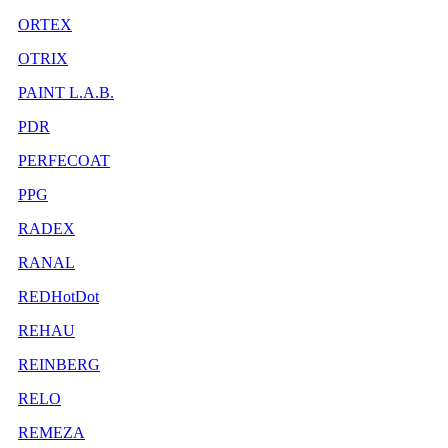
ORTEX
OTRIX
PAINT L.A.B.
PDR
PERFECOAT
PPG
RADEX
RANAL
REDHotDot
REHAU
REINBERG
RELO
REMEZA