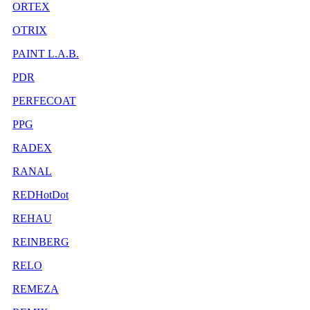
ORTEX
OTRIX
PAINT L.A.B.
PDR
PERFECOAT
PPG
RADEX
RANAL
REDHotDot
REHAU
REINBERG
RELO
REMEZA