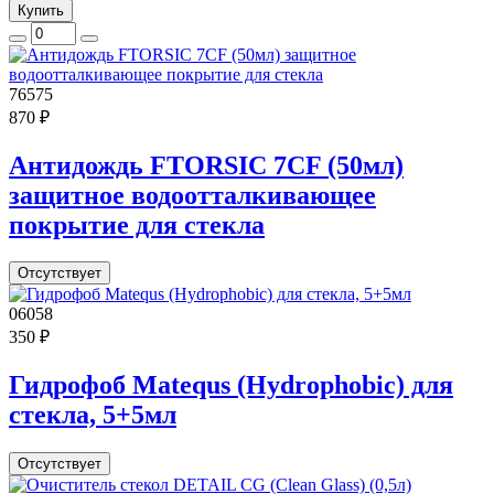
Купить
76575
870 ₽
Антидождь FTORSIC 7CF (50мл)
защитное водоотталкивающее
покрытие для стекла
Отсутствует
06058
350 ₽
Гидрофоб Matequs (Hydrophobic) для
стекла, 5+5мл
Отсутствует