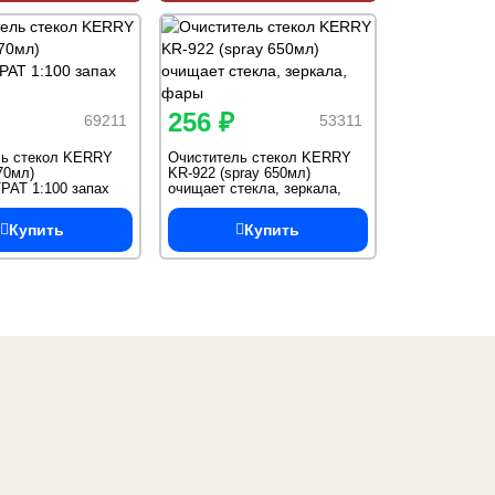
256 ₽
69211
53311
ь стекол KERRY
Очиститель стекол KERRY
70мл)
KR-922 (spray 650мл)
АТ 1:100 запах
очищает стекла, зеркала,
фары
Купить
Купить
Один из крупнейших
поставщиков
автоэмалей в России