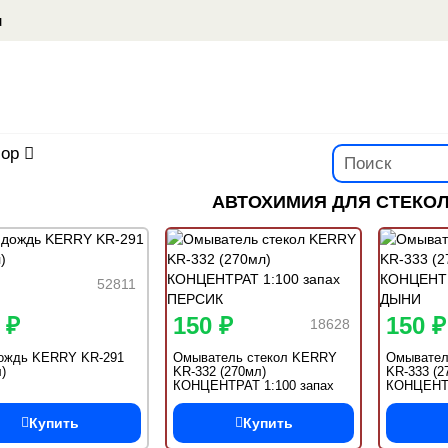
u
ор
АВТОХИМИЯ ДЛЯ СТЕКОЛ
52811
 ₽
150 ₽
150 ₽
18628
ождь KERRY KR-291
Омыватель стекол KERRY
Омывател
)
KR-332 (270мл)
KR-333 (2
КОНЦЕНТРАТ 1:100 запах
КОНЦЕНТР
ПЕРСИК
ДЫНИ
Купить
Купить