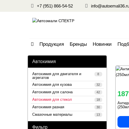
+7 (951) 866-54-52
info@autoemali36.r
Продукция
Бренды
Новинки
Подб
Автохимия
Автохимия для двигателя и
8
агрегатов
Автохимия для кузова
32
Автохимия для салона
187
42
Автохимия для стекол
18
Антид
Автохимия разная
(250мл
30
Смазочные материалы
13
Фильтр