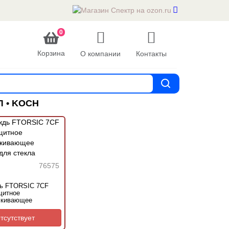
0
Корзина
О компании
Контакты
 • KOCH
76575
ь FTORSIC 7CF
щитное
лкивающее
для стекла
тсутствует