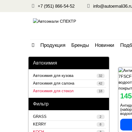
+7 (951) 866-54-52
info@autoemali36.r
Продукция
Бренды
Новинки
Подб
Автохимия
Автохимия для кузова
32
Автохимия для салона
42
Автохимия для стекол
18
145
Фильтр
Антид
(набор
водоо
GRASS
2
покрыт
KERRY
8
KOCH