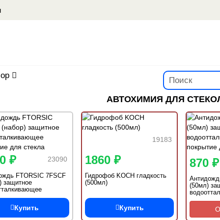
u
ор
АВТОХИМИЯ ДЛЯ СТЕКОЛ
19183
0 ₽
1860 ₽
23090
870 ₽
ождь FTORSIC 7FSCF
Гидрофоб KOCH гладкость
Антидожд
) защитное
(500мл)
(50мл) за
тталкивающее
водоотта
ие для стекла
покрытие 
Купить
Купить
О