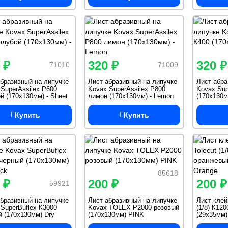
 ₽
320 ₽
320 ₽
71010
71009
бразивный на липучке
Лист абразивный на липучке
Лист абра
SuperAssilex P600
Kovax SuperAssilex P800
Kovax Sup
й (170х130мм) - Sheet
лимон (170х130мм) - Lemon
(170х130м
Купить
Купить
85618
 ₽
200 ₽
200 ₽
59921
бразивный на липучке
Лист абразивный на липучке
Лист клей
SuperBuflex К3000
Kovax TOLEХ P2000 розовый
(1/8) К12
 (170х130мм) Dry
(170х130мм) PINK
(29х35мм)