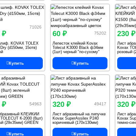
71026
 ₽
60 ₽
230 ₽
75202
шлиф. KOVAX TOLEX
Лепесток клейкий Kovax
Лист абр
Dry (d150мм, 15отв)
Tolecut K3000 Black ф34мм
Kovax TO
ый
(1шт) черный "по-сухому"
розовый (
микроабразивный цветок
Купить
Купить
 ₽
320 ₽
320 ₽
54963
49417
абразивный КЛЕЙКИЙ
Лист абразивный на липучке
Лист абра
 TOLECUT К-2000 (8шт)
Kovax SuperAssilex P240
Kovax Sup
ый (29х35мм) GREEN
коричневый (170х130мм)
темно-син
Sheet
Купить
Купить