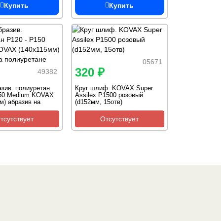
Купить
Купить
05671
320 ₽
49382
азив. полиуретан
Круг шлиф. KOVAX Super
150 Medium KOVAX
Assilex Р1500 розовый
м) абразив на
(d152мм, 15отв)
ане
тсутствует
Отсутствует
Один из крупнейших
поставщиков
автоэмалей в России