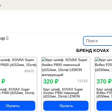
u
ор
БРЕНД KOVAX
49415
 ₽
320 ₽
370 ₽
73723
шлиф. KOVAX Super
Круг шлиф. KOVAX Super
Круг шли
x Р600 (d152мм, 15отв)
Assilex Р800 лимонный
Buflex Р
(d152мм, 15отв) LEMON
(d150мм, 
матирующий
Купить
Купить