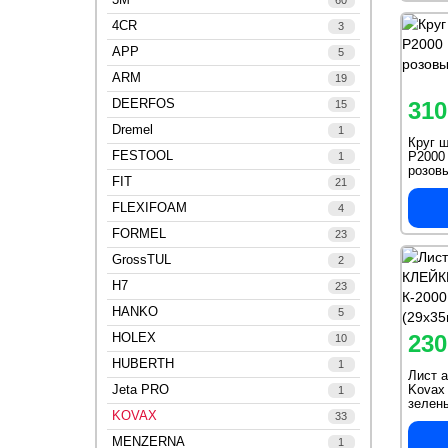
60
4CR
3
APP
5
ARM
19
DEERFOS
310
15
Dremel
1
Круг 
FESTOOL
Р2000 
1
розов
FIT
21
FLEXIFOAM
4
FORMEL
23
GrossTUL
2
H7
23
HANKO
5
HOLEX
230
10
HUBERTH
1
Лист 
Jeta PRO
Kovax
1
зелен
KOVAX
33
MENZERNA
1