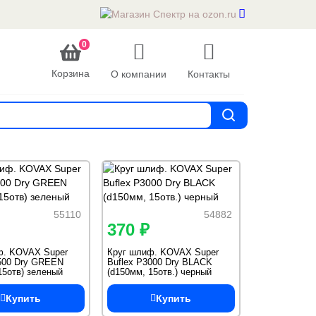
0
Корзина
О компании
Контакты
55110
54882
370 ₽
ф. KOVAX Super
Круг шлиф. KOVAX Super
2500 Dry GREEN
Buflex Р3000 Dry BLACK
15отв) зеленый
(d150мм, 15отв.) черный
Купить
Купить