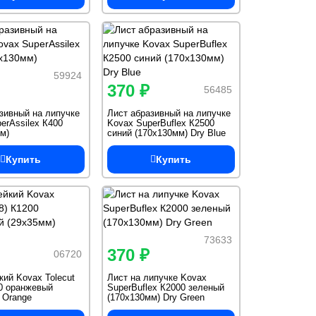
59924
370 ₽
56485
зивный на липучке
Лист абразивный на липучке
erAssilex К400
Kovax SuperBuflex К2500
м)
синий (170х130мм) Dry Blue
Купить
Купить
73633
370 ₽
06720
кий Kovax Tolecut
Лист на липучке Kovax
00 оранжевый
SuperBuflex К2000 зеленый
 Orange
(170х130мм) Dry Green