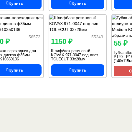
Купить
Купить
56572
55243
0 ₽
1150 ₽
55 ₽
жка-переходник для
Шлифблок резиновый
Губка абр
их дисков ф35мм
KOVAX 971-0047 под лист
Р120 - P
 910350136
TOLECUT 33х28мм
(140х115м
полиурет
Купить
Купить
О