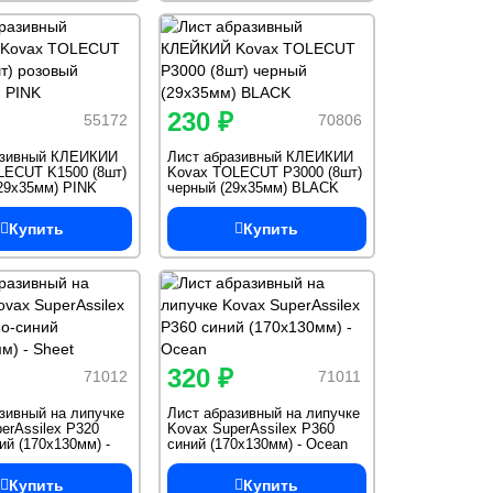
230 ₽
55172
70806
азивный КЛЕЙКИЙ
Лист абразивный КЛЕЙКИЙ
LECUT K1500 (8шт)
Kovax TOLECUT P3000 (8шт)
29х35мм) PINK
черный (29х35мм) BLACK
Купить
Купить
320 ₽
71012
71011
зивный на липучке
Лист абразивный на липучке
erAssilex P320
Kovax SuperAssilex P360
ий (170х130мм) -
синий (170х130мм) - Ocean
Купить
Купить