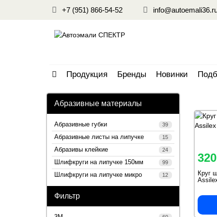
+7 (951) 866-54-52
info@autoemali36.r
Продукция
Бренды
Новинки
Подб
Абразивные материалы
Абразивные губки
39
Абразивные листы на липучке
15
Абразивы клейкие
24
320
Шлифкруги на липучке 150мм
99
Круг 
Шлифкруги на липучке микро
12
Assile
Фильтр
3М