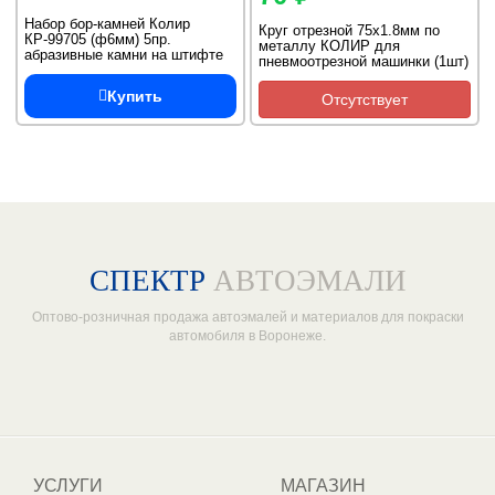
Набор бор-камней Колир
Круг отрезной 75х1.8мм по
КР-99705 (ф6мм) 5пр.
металлу КОЛИР для
абразивные камни на штифте
пневмоотрезной машинки (1шт)
Купить
Отсутствует
СПЕКТР
АВТОЭМАЛИ
Оптово-розничная продажа автоэмалей и материалов для покраски
автомобиля в Воронеже.
Один из крупнейших
поставщиков автоэмалей в России
УСЛУГИ
МАГАЗИН