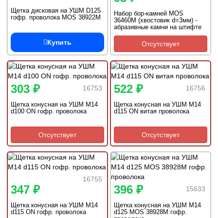
Щетка дисковая на УШМ D125
Набор бор-камней MOS
гофр. проволока MOS 38922М
36460M (хвостовик d=3мм) -
абразивные камни на штифте
(5пр)
Купить
Отсутствует
303 ₽
522 ₽
16753
16756
Щетка конусная на УШМ М14
Щетка конусная на УШМ М14
d100 ON гофр. проволока
d115 ON витая проволока
Отсутствует
Отсутствует
16755
347 ₽
396 ₽
15633
Щетка конусная на УШМ М14
Щетка конусная на УШМ М14
d115 ON гофр. проволока
d125 MOS 38928M гофр.