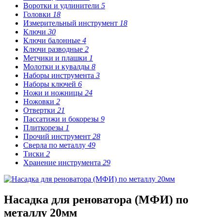
Воротки и удлинители
5
Головки
18
Измерительный инструмент
18
Ключи
30
Ключи балонные
4
Ключи разводные
2
Метчики и плашки
1
Молотки и кувалды
8
Наборы инструмента
3
Наборы ключей
6
Ножи и ножницы
24
Ножовки
2
Отвертки
21
Пассатижи и бокорезы
9
Плиткорезы
1
Прочий инструмент
28
Сверла по металлу
49
Тиски
2
Хранение инструмента
29
Насадка для реноватора (МФИ) по
металлу 20мм