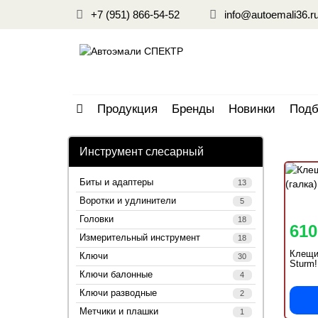
+7 (951) 866-54-52
info@autoemali36.r
Продукция
Бренды
Новинки
Подб
Инструмент слесарный
Биты и адаптеры
13
Воротки и удлинители
5
Головки
18
610
Измерительный инструмент
18
Клещи 
Ключи
30
Sturm!
Ключи балонные
4
Ключи разводные
2
Метчики и плашки
1