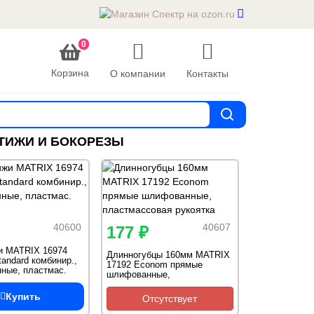
0
Корзина
О компании
Контакты
ТИЖИ И БОКОРЕЗЫ
40600
40607
177 ₽
и MATRIX 16974
Длинногубцы 160мм MATRIX
tandard комбинир.,
17192 Econom прямые
ные, пластмас.
шлифованные,
пластмассовая рукоятка
Купить
Отсутствует