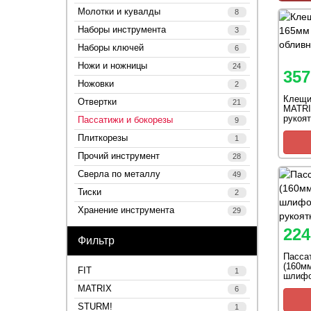
Молотки и кувалды
8
Наборы инструмента
3
Наборы ключей
6
Ножи и ножницы
24
357
Ножовки
2
Клещи
Отвертки
21
MATRI
рукоят
Пассатижи и бокорезы
9
Плиткорезы
1
Прочий инструмент
28
Сверла по металлу
49
Тиски
2
Хранение инструмента
29
224
Фильтр
Пасса
(160мм
FIT
1
шлифо
рукоят
MATRIX
6
STURM!
1