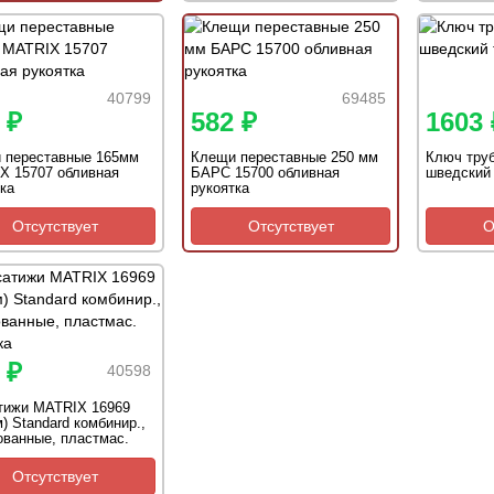
40799
69485
 ₽
582 ₽
1603 
 переставные 165мм
Клещи переставные 250 мм
Ключ тру
X 15707 обливная
БАРС 15700 обливная
шведский 
ка
рукоятка
Отсутствует
Отсутствует
О
 ₽
40598
тижи MATRIX 16969
) Standard комбинир.,
ванные, пластмас.
ка
Отсутствует