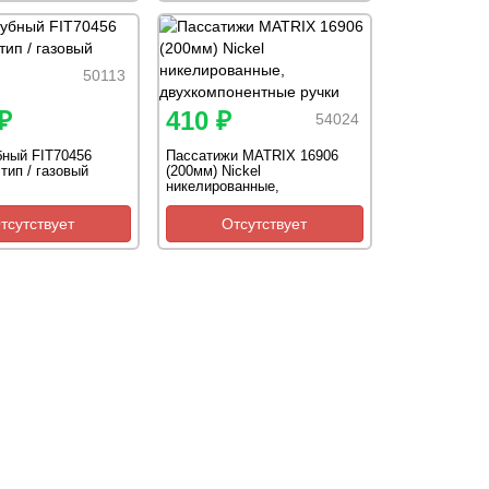
50113
₽
410 ₽
54024
бный FIT70456
Пассатижи MATRIX 16906
тип / газовый
(200мм) Nickel
никелированные,
двухкомпонентные ручки
тсутствует
Отсутствует