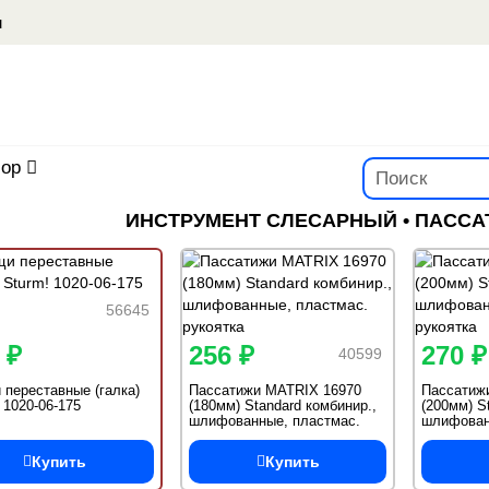
u
ор
ИНСТРУМЕНТ СЛЕСАРНЫЙ • ПАССА
56645
 ₽
256 ₽
270 ₽
40599
переставные (галка)
Пассатижи MATRIX 16970
Пассатиж
 1020-06-175
(180мм) Standard комбинир.,
(200мм) S
шлифованные, пластмас.
шлифован
рукоятка
рукоятка
Купить
Купить