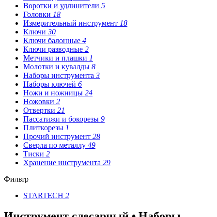
Воротки и удлинители
5
Головки
18
Измерительный инструмент
18
Ключи
30
Ключи балонные
4
Ключи разводные
2
Метчики и плашки
1
Молотки и кувалды
8
Наборы инструмента
3
Наборы ключей
6
Ножи и ножницы
24
Ножовки
2
Отвертки
21
Пассатижи и бокорезы
9
Плиткорезы
1
Прочий инструмент
28
Сверла по металлу
49
Тиски
2
Хранение инструмента
29
Фильтр
STARTECH
2
Инструмент слесарный • Наборы