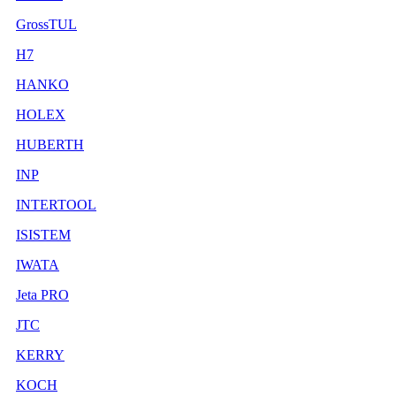
GrossTUL
H7
HANKO
HOLEX
HUBERTH
INP
INTERTOOL
ISISTEM
IWATA
Jeta PRO
JTC
KERRY
KOCH