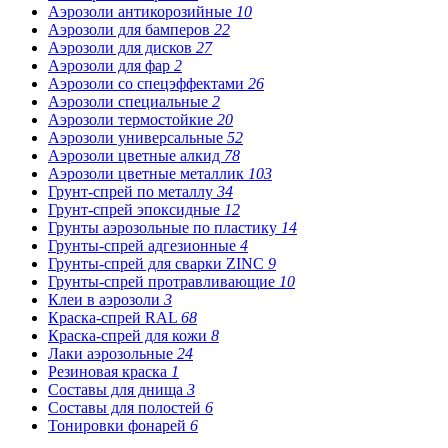
Аэрозоли антикорозийные
10
Аэрозоли для бамперов
22
Аэрозоли для дисков
27
Аэрозоли для фар
2
Аэрозоли со спецэффектами
26
Аэрозоли специальные
2
Аэрозоли термостойкие
20
Аэрозоли универсальные
52
Аэрозоли цветные алкид
78
Аэрозоли цветные металлик
103
Грунт-спрей по металлу
34
Грунт-спрей эпоксидные
12
Грунты аэрозольные по пластику
14
Грунты-спрей адгезионные
4
Грунты-спрей для сварки ZINC
9
Грунты-спрей протравливающие
10
Клеи в аэрозоли
3
Краска-спрей RAL
68
Краска-спрей для кожи
8
Лаки аэрозольные
24
Резиновая краска
1
Составы для днища
3
Составы для полостей
6
Тонировки фонарей
6