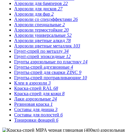
Аэрозоли для бамперов
22
Аэрозоли для дисков
27
Аэрозоли для фар
2
Аэрозоли со спецэффектами
26
Аэрозоли специальные
2
Аэрозоли термостойкие
20
Аэрозоли универсальные
52
Аэрозоли цветные алкид
78
Аэрозоли цветные металлик
103
Грунт-спрей по металлу
34
Грунт-спрей эпоксидные
12
Грунты аэрозольные по пластику
14
Грунты-спрей адгезионные
4
Грунты-спрей для сварки ZINC
9
Грунты-спрей протравливающие
10
Клеи в аэрозоли
3
Краска-спрей RAL
68
Краска-спрей для кожи
8
Лаки аэрозольные
24
Резиновая краска
1
Составы для днища
3
Составы для полостей
6
Тонировки фонарей
6