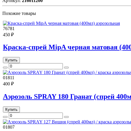
Артикул:
216011200
Похожие товары
76781
450 ₽
Краска-спрей MipA черная матовая (40
Купить
01811
400 ₽
Аэрозоль SPRAY 180 Гранат (спрей 400м
Купить
01807