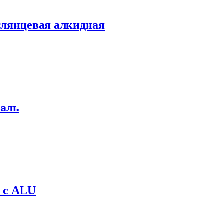
глянцевая алкидная
маль
я с ALU