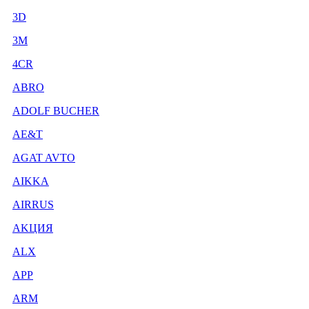
3D
3М
4CR
ABRO
ADOLF BUCHER
AE&T
AGAT AVTO
AIKKA
AIRRUS
AKЦИЯ
ALX
APP
ARM