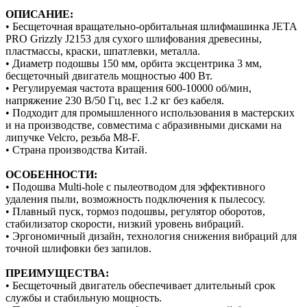
ОПИСАНИЕ:
• Бесщеточная вращательно-орбитальная шлифмашинка JETA
PRO Grizzly J2153 для сухого шлифования древесины,
пластмассы, краски, шпатлевки, металла.
• Диаметр подошвы 150 мм, орбита эксцентрика 3 мм,
бесщеточный двигатель мощностью 400 Вт.
• Регулируемая частота вращения 600-10000 об/мин,
напряжение 230 В/50 Гц, вес 1.2 кг без кабеля.
• Подходит для промышленного использования в мастерских
и на производстве, совместима с абразивными дисками на
липучке Velcro, резьба М8-F.
• Страна производства Китай.
ОСОБЕННОСТИ:
• Подошва Multi-hole с пылеотводом для эффективного
удаления пыли, возможность подключения к пылесосу.
• Плавный пуск, тормоз подошвы, регулятор оборотов,
стабилизатор скорости, низкий уровень вибраций.
• Эргономичный дизайн, технология снижения вибраций для
точной шлифовки без запилов.
ПРЕИМУЩЕСТВА:
• Бесщеточный двигатель обеспечивает длительный срок
службы и стабильную мощность.