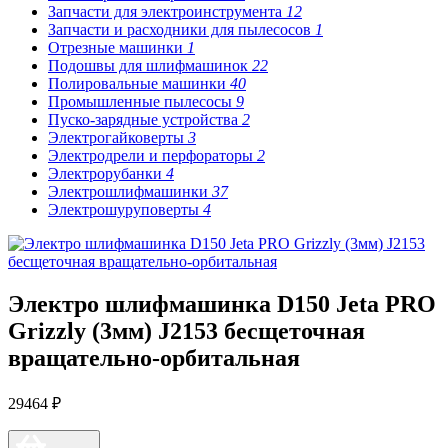
Запчасти для электроинструмента
12
Запчасти и расходники для пылесосов
1
Отрезные машинки
1
Подошвы для шлифмашинок
22
Полировальные машинки
40
Промышленные пылесосы
9
Пуско-зарядные устройства
2
Электрогайковерты
3
Электродрели и перфораторы
2
Электрорубанки
4
Электрошлифмашинки
37
Электрошуруповерты
4
Электро шлифмашинка D150 Jeta PRO
Grizzly (3мм) J2153 бесщеточная
вращательно-орбитальная
29464 ₽