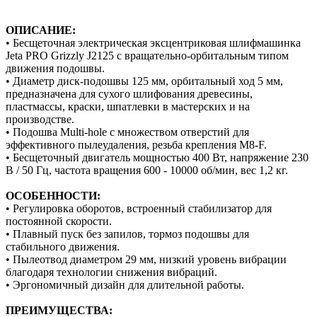
ОПИСАНИЕ:
• Бесщеточная электрическая эксцентриковая шлифмашинка
Jeta PRO Grizzly J2125 с вращательно-орбитальным типом
движения подошвы.
• Диаметр диск-подошвы 125 мм, орбитальный ход 5 мм,
предназначена для сухого шлифования древесины,
пластмассы, краски, шпатлевки в мастерских и на
производстве.
• Подошва Multi-hole с множеством отверстий для
эффективного пылеудаления, резьба крепления М8-F.
• Бесщеточный двигатель мощностью 400 Вт, напряжение 230
В / 50 Гц, частота вращения 600 - 10000 об/мин, вес 1,2 кг.
ОСОБЕННОСТИ:
• Регулировка оборотов, встроенный стабилизатор для
постоянной скорости.
• Плавный пуск без запилов, тормоз подошвы для
стабильного движения.
• Пылеотвод диаметром 29 мм, низкий уровень вибрации
благодаря технологии снижения вибраций.
• Эргономичный дизайн для длительной работы.
ПРЕИМУЩЕСТВА: