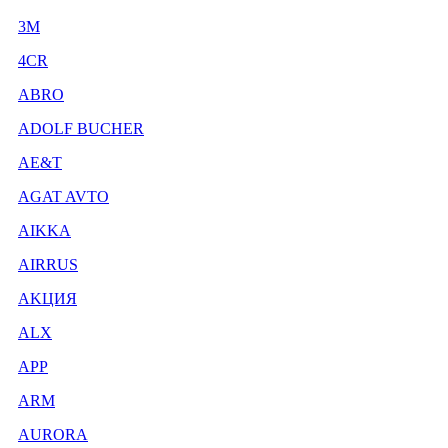
3М
4CR
ABRO
ADOLF BUCHER
AE&T
AGAT AVTO
AIKKA
AIRRUS
AKЦИЯ
ALX
APP
ARM
AURORA