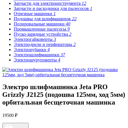
Запчасти для электроинструмента
12
Запчасти и расходники для пылесосов
1
Отрезные машинки
1
Подошвы для шлифмашинок
22
Полировальные машинки
40
Промышленные пылесосы
9
Пуско-зарядные устройства
2
Электрогайковерты
3
Электродрели и перфораторы
2
Электрорубанки
4
Электрошлифмашинки
37
Электрошуруповерты
4
Электро шлифмашинка Jeta PRO
Grizzly J2125 (подошва 125мм, ход 5мм)
орбитальная бесщеточная машинка
19500 ₽