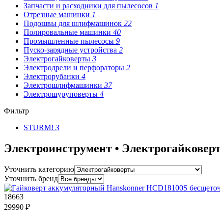
Запчасти и расходники для пылесосов
1
Отрезные машинки
1
Подошвы для шлифмашинок
22
Полировальные машинки
40
Промышленные пылесосы
9
Пуско-зарядные устройства
2
Электрогайковерты
3
Электродрели и перфораторы
2
Электрорубанки
4
Электрошлифмашинки
37
Электрошуруповерты
4
Фильтр
STURM!
3
Электроинструмент • Электрогайковер
Уточнить категорию
Уточнить бренд
18663
29990 ₽