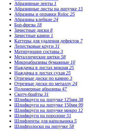
Абразивные ленты
1
Абразивные листы на липучке
15
Абразивы и оправки Roloc
25
Абразивы клейкие
24
Бор-фрезы
18
Зачистные диски
8
Зачистные камни
1
Каттеры для удаления дефектов
7
Лепестковые круги
31
Матирующие составы
3
Металлические щетки
58
Микроабразивы бумажные
10
Наждачка в листах мокрая
25
Наждачка в листах сухая
25
Отрезные диски по камню
3
Отрезные диски по металлу
24
Полимерные абразивы
47
Скотч-брайты
31
Шлифкруги на липучке 125мм
38
Шлифкруги на липучке 150мм
99
Шлифкруги на липучке микро
12
Шлифкруги на поролоне
51
Шлифленты для напильника
5
Шлифполоски на липучке
58