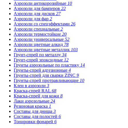
Аэрозоли антикорозийные
10
Аэрозоли для бамперов
22
Аэрозоли для дисков
27
Аэрозоли для фар
2
Аэрозоли со спецэффектами
26
Аэрозоли специальные
2
Аэрозоли термостойкие
20
Аэрозоли универсальные
52
Аэрозоли цветные алкид
78
Аэрозоли цветные металлик
103
Грунт-спрей по металлу
34
Грунт-спрей эпоксидные
12
Грунты аэрозольные по пластику
14
Грунты-спрей адгезионные
4
Грунты-спрей для сварки ZINC
9
Грунты-спрей протравливающие
10
Клеи в аэрозоли
3
Краска-спрей RAL
68
Краска-спрей для кожи
8
Лаки аэрозольные
24
Резиновая краска
1
Составы для днища
3
Составы для полостей
6
Тонировки фонарей
6