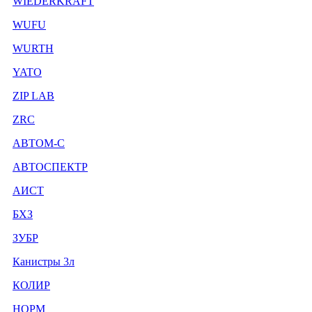
WIEDERKRAFT
WUFU
WURTH
YATO
ZIP LAB
ZRC
АВТОМ-С
АВТОСПЕКТР
АИСТ
БХЗ
ЗУБР
Канистры 3л
КОЛИР
НОРМ