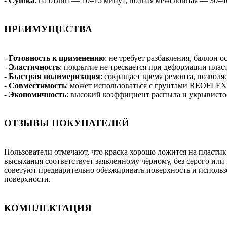
-
Сушка
: на отлип — 10–15 минут, полная межслойная — 30–4
ПРЕИМУЩЕСТВА
-
Готовность к применению
: не требует разбавления, баллон
-
Эластичность
: покрытие не трескается при деформации пласт
-
Быстрая полимеризация
: сокращает время ремонта, позволя
-
Совместимость
: может использоваться с грунтами REOFLEX 
-
Экономичность
: высокий коэффициент распыла и укрывисто
ОТЗЫВЫ ПОКУПАТЕЛЕЙ
Пользователи отмечают, что краска хорошо ложится на пластик 
высыхания соответствует заявленному чёрному, без серого или
советуют предварительно обезжиривать поверхность и использ
поверхности.
КОМПЛЕКТАЦИЯ