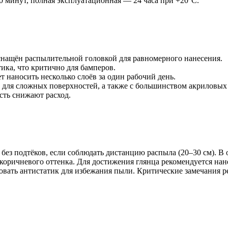
0 минут, полная эксплуатационная — 24 часа при +20°C.
 оснащён распылительной головкой для равномерного нанесения.
ика, что критично для бамперов.
ет наносить несколько слоёв за один рабочий день.
для сложных поверхностей, а также с большинством акриловых 
сть снижают расход.
без подтёков, если соблюдать дистанцию распыла (20–30 см). В 
 коричневого оттенка. Для достижения глянца рекомендуется на
овать антистатик для избежания пыли. Критические замечания 