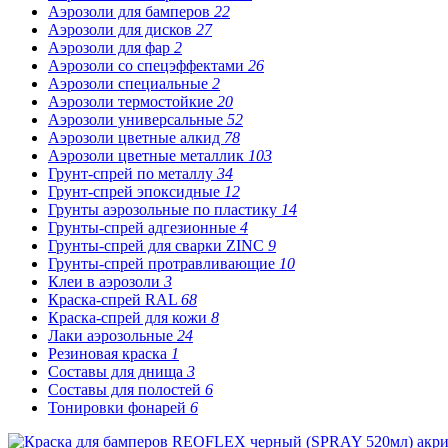
Аэрозоли для бамперов
22
Аэрозоли для дисков
27
Аэрозоли для фар
2
Аэрозоли со спецэффектами
26
Аэрозоли специальные
2
Аэрозоли термостойкие
20
Аэрозоли универсальные
52
Аэрозоли цветные алкид
78
Аэрозоли цветные металлик
103
Грунт-спрей по металлу
34
Грунт-спрей эпоксидные
12
Грунты аэрозольные по пластику
14
Грунты-спрей адгезионные
4
Грунты-спрей для сварки ZINC
9
Грунты-спрей протравливающие
10
Клеи в аэрозоли
3
Краска-спрей RAL
68
Краска-спрей для кожи
8
Лаки аэрозольные
24
Резиновая краска
1
Составы для днища
3
Составы для полостей
6
Тонировки фонарей
6