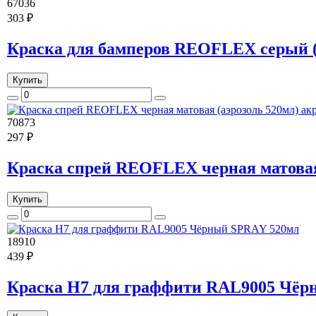
67036
303 ₽
Краска для бамперов REOFLEX серый 
Купить
70873
297 ₽
Краска спрей REOFLEX черная матовая
Купить
18910
439 ₽
Краска H7 для граффити RAL9005 Чёр