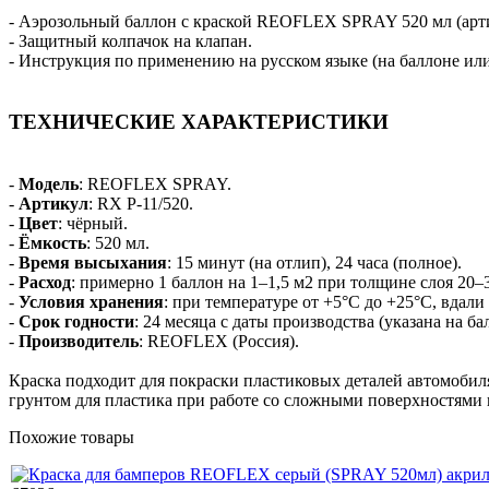
- Аэрозольный баллон с краской REOFLEX SPRAY 520 мл (арти
- Защитный колпачок на клапан.
- Инструкция по применению на русском языке (на баллоне или
ТЕХНИЧЕСКИЕ ХАРАКТЕРИСТИКИ
-
Модель
: REOFLEX SPRAY.
-
Артикул
: RX P-11/520.
-
Цвет
: чёрный.
-
Ёмкость
: 520 мл.
-
Время высыхания
: 15 минут (на отлип), 24 часа (полное).
-
Расход
: примерно 1 баллон на 1–1,5 м2 при толщине слоя 20–
-
Условия хранения
: при температуре от +5°C до +25°C, вдали
-
Срок годности
: 24 месяца с даты производства (указана на ба
-
Производитель
: REOFLEX (Россия).
Краска подходит для покраски пластиковых деталей автомобиля
грунтом для пластика при работе со сложными поверхностями
Похожие товары