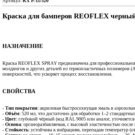
Артикул:
RX P-11/520
Краска для бамперов REOFLEX черный 
НАЗНАЧЕНИЕ
Краска REOFLEX SPRAY предназначена для профессионального
молдингов и других деталей из термопластичных полимеров (AB
поверхностей, что ускоряет процесс восстановления.
СВОЙСТВА
-
Тип покрытия
: акриловая быстросохнущая эмаль в аэрозольн
-
Объём
: 520 мл, что достаточно для обработки 1–2 стандартны
-
Цвет
: глубокий чёрный (код RAL 9005 или аналог, уточняется
-
Основа
: органоразбавляемая, с высокой эластичностью после
-
Стойкость
: устойчива к вибрациям, перепадам температур (