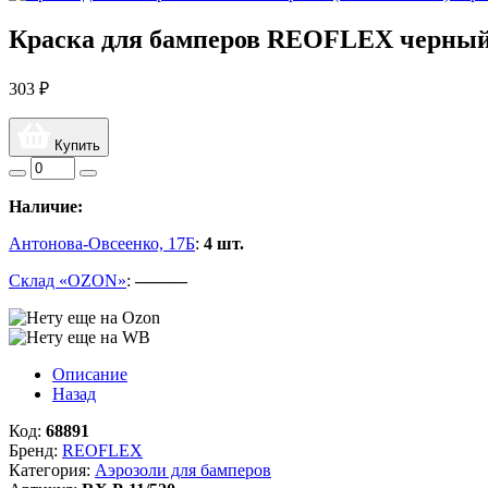
Краска для бамперов REOFLEX черный
303 ₽
Купить
Наличие:
Антонова-Овсеенко, 17Б
:
4 шт.
Склад «OZON»
:
———
Описание
Назад
Код:
68891
Бренд:
REOFLEX
Категория:
Аэрозоли для бамперов