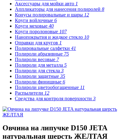
Аксессуары для мойки авто
1
Аппликаторы для нанесения полиролей
8
Конусы полировальные и шары
12
Круги войлочные
6
Круги меховые
40
Круги поролоновые
107
Нанопокрытия и жидкое стекло
10
Оправки для кругов
1
Полировальные салфетки
41
Полироли абразивные
75
Полироли весовые
7
Полироли для металла
5
Полироли для стекла
3
Полироли защитные
35
Полироли финишные
6
Полироли цветообогащенные
11
Распылители
12
Средства для контроля поверхности
3
Овчина на липучке D150 JETA
натуральная шерсть ЖЕЛТАЯ