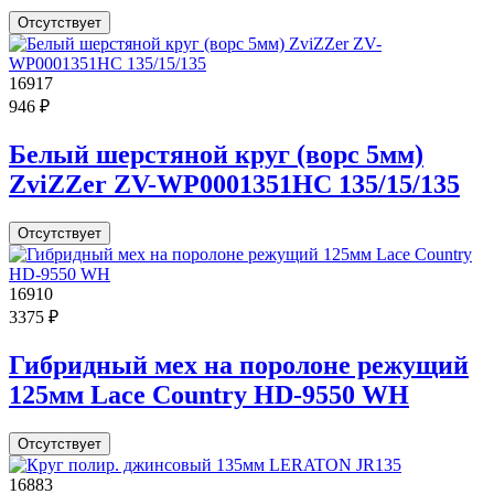
Отсутствует
16917
946 ₽
Белый шерстяной круг (ворс 5мм)
ZviZZer ZV-WP0001351HC 135/15/135
Отсутствует
16910
3375 ₽
Гибридный мех на поролоне режущий
125мм Lace Country HD-9550 WH
Отсутствует
16883