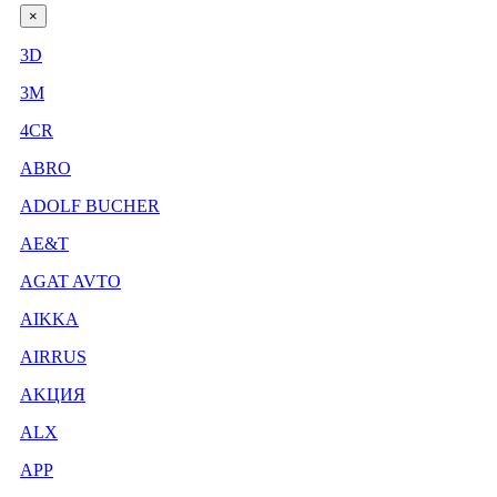
×
3D
3М
4CR
ABRO
ADOLF BUCHER
AE&T
AGAT AVTO
AIKKA
AIRRUS
AKЦИЯ
ALX
APP