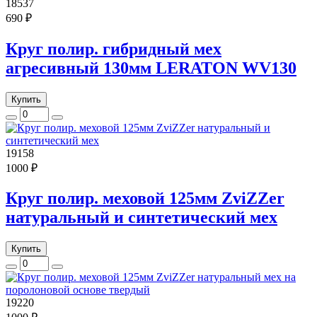
18537
690 ₽
Круг полир. гибридный мех
агресивный 130мм LERATON WV130
Купить
19158
1000 ₽
Круг полир. меховой 125мм ZviZZer
натуральный и синтетический мех
Купить
19220