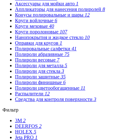
Аксессуары для мойки авто
1
Аппликаторы для нанесения полиролей
8
Конусы полировальные и шары
12
Круги войлочные
6
Круги меховые
40
Круги поролоновые
107
Нанопокрытия и жидкое стекло
10
Оправки для кругов
1
Полировальные салфетки
41
Полироли абразивные
75
Полироли весовые
7
Полироли для металла
5
Полироли для стекла
3
Полироли защитные
35
Полироли финишные
6
Полироли цветообогащенные
11
Распылители
12
Средства для контроля поверхности
3
Фильтр
3М
2
DEERFOS
2
HOLEX
5
Jeta PRO
1