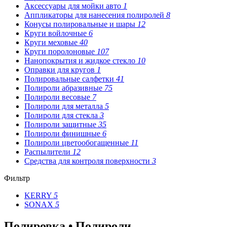
Аксессуары для мойки авто
1
Аппликаторы для нанесения полиролей
8
Конусы полировальные и шары
12
Круги войлочные
6
Круги меховые
40
Круги поролоновые
107
Нанопокрытия и жидкое стекло
10
Оправки для кругов
1
Полировальные салфетки
41
Полироли абразивные
75
Полироли весовые
7
Полироли для металла
5
Полироли для стекла
3
Полироли защитные
35
Полироли финишные
6
Полироли цветообогащенные
11
Распылители
12
Средства для контроля поверхности
3
Фильтр
KERRY
5
SONAX
5
Полировка • Полироли