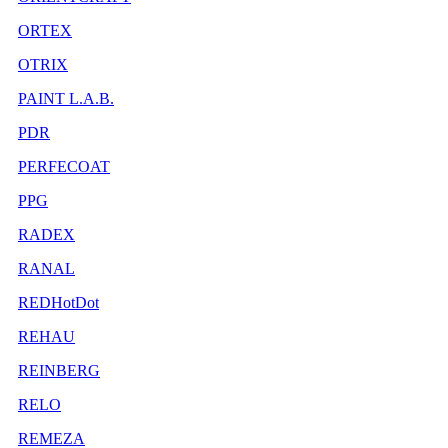
ORTEX
OTRIX
PAINT L.A.B.
PDR
PERFECOAT
PPG
RADEX
RANAL
REDHotDot
REHAU
REINBERG
RELO
REMEZA