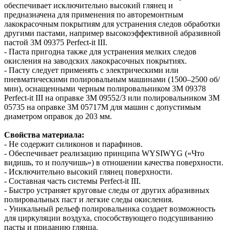
обеспечивает исключительно высокий глянец и
предназначена для применения по авторемонтным
лакокрасочным покрытиям для устранения следов обработки
другими пастами, например высокоэффективной абразивной
пастой 3М 09375 Perfect-it III.
- Паста пригодна также для устранения мелких следов
окисления на заводских лакокрасочных покрытиях.
- Пасту следует применять с электрическими или
пневматическими полировальным машинами (1500–2500 об/
мин), оснащенными черным полировальником 3М 09378
Perfect-it III на оправке 3М 09552/3 или полировальником 3М
05735 на оправке 3М 05717М для машин с допустимым
диаметром оправок до 203 мм.
Свойства материала:
- Не содержит силиконов и парафинов.
- Обеспечивает реализацию принципа WYSIWYG («Что
видишь, то и получишь») в отношении качества поверхности.
- Исключительно высокий глянец поверхности.
- Составная часть системы Perfect-it III.
- Быстро устраняет круговые следы от других абразивных
полировальных паст и легкие следы окисления.
- Уникальный рельеф полировальника создает возможность
для циркуляции воздуха, способствующего подсушиванию
пасты и приданию глянца.