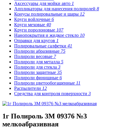
Аксессуары для мойки авто
1
Аппликаторы для нанесения полиролей
8
Конусы полировальные и шары
12
Круги войлочные
6
Круги меховые
40
Круги поролоновые
107
Нанопокрытия и жидкое стекло
10
Оправки для кругов
1
Полировальные салфетки
41
Полироли абразивные
75
Полироли весовые
7
Полироли для металла
5
Полироли для стекла
3
Полироли защитные
35
Полироли финишные
6
Полироли цветообогащенные
11
Распылители
12
Средства для контроля поверхности
3
1г Полироль 3M 09376 №3
мелкоабразивная