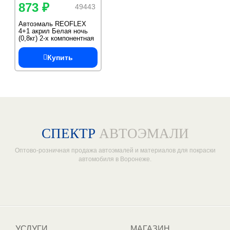
873 ₽
49443
Автоэмаль REOFLEX
4+1 акрил Белая ночь
(0,8кг) 2-х компонентная
Купить
СПЕКТР
АВТОЭМАЛИ
Оптово-розничная продажа автоэмалей и материалов для покраски
автомобиля в Воронеже.
Один из крупнейших
поставщиков автоэмалей в России
УСЛУГИ
МАГАЗИН