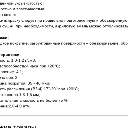
шенной укрывистостью;
ностью и эластичностью;
о сохнет.
сить краску следует на правильно подготовленную и обезжиренную
е сушки, при необходимости, акриловую эмаль можно отполировать
жки:
дское покрытие, загрунтованные поверхности – обезжиривание, об
теристики:
ость: 1,0-1,2 г/см3;
еспособность:4 часа при +20°С;
авление: 4:1;
 слоев: 2;
ина покрытия: 35 - 40 мкм;
ость распыления (ВЗ-4):17"-20" при +20°С;
етр сопла:1,3-1,5 мм;
сительная влажность не более 75 %;
ение:2,0-4,0 атм.
жие товары