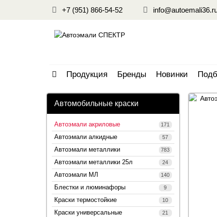
+7 (951) 866-54-52
info@autoemali36.r
Продукция
Бренды
Новинки
Подб
Автомобильные краски
Автоэмали акриловые
171
Автоэмали алкидные
57
Автоэмали металлики
783
Автоэмали металлики 25л
24
Автоэмали МЛ
140
Блестки и люминафоры
9
Краски термостойкие
10
Краски универсальные
21