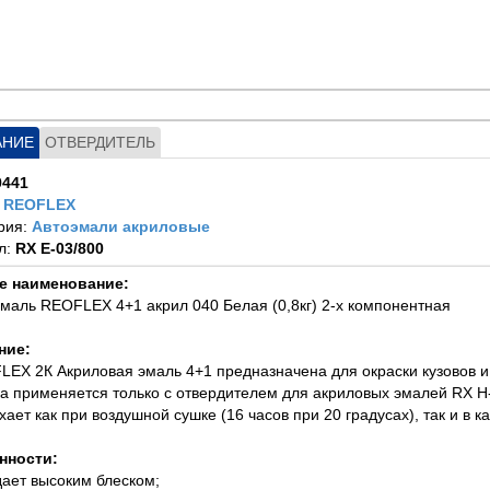
АНИЕ
ОТВЕРДИТЕЛЬ
9441
:
REOFLEX
рия:
Автоэмали акриловые
л:
RX E-03/800
е наименование:
эмаль REOFLEX 4+1 акрил 040 Белая (0,8кг) 2-х компонентная
ние:
LEX 2К Акриловая эмаль 4+1 предназначена для окраски кузовов 
ка применяется только с отвердителем для акриловых эмалей RX H
хает как при воздушной сушке (16 часов при 20 градусах), так и в к
нности:
дает высоким блеском;