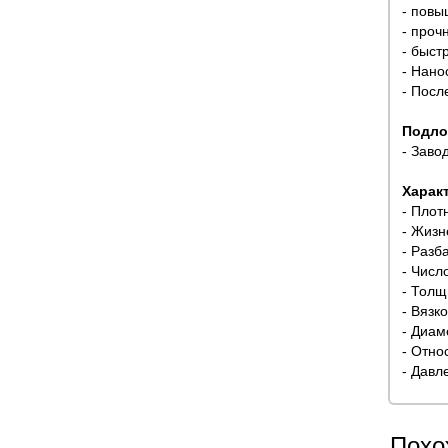
- повы
- проч
- быстр
- Нано
- Посл
Подло
- Заво
Харак
- Плотн
- Жизн
- Разб
- Число
- Толщ
- Вязк
- Диам
- Отно
- Давл
Похо