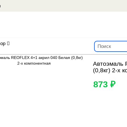
u
ор
Автоэмаль 
(0,8кг) 2-х
873 ₽