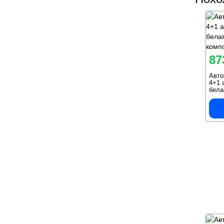
87
Авт
4+1 
белая
комп