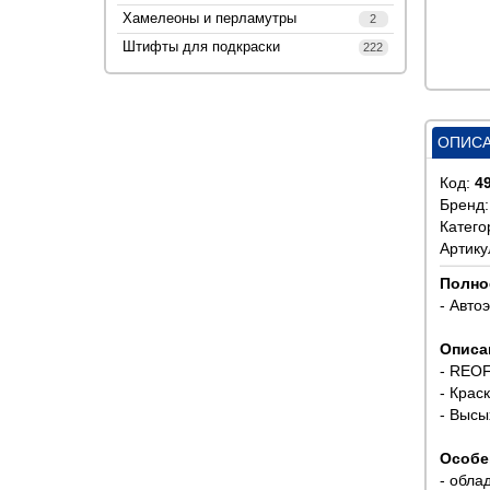
Хамелеоны и перламутры
2
Штифты для подкраски
222
ОПИС
Код:
4
Бренд
Катего
Артику
Полно
- Авто
Описа
- REOF
- Крас
- Высы
Особе
- обла