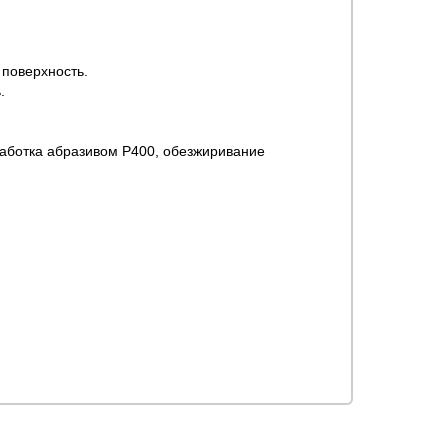
 поверхность.
.
работка абразивом Р400, обезжиривание