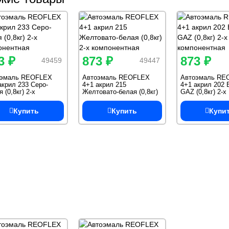
3 ₽
873 ₽
873 ₽
49459
49447
оэмаль REOFLEX
Автоэмаль REOFLEX
Автоэмаль RE
акрил 233 Серо-
4+1 акрил 215
4+1 акрил 202 
 (0,8кг) 2-х
Желтовато-белая (0,8кг)
GAZ (0,8кг) 2-х
онентная
2-х компонентная
компонентная
Купить
Купить
Купи