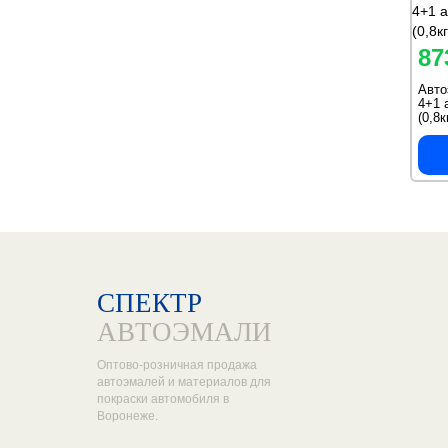
87
Авт
4+1 
(0,8
СПЕКТР
АВТОЭМАЛИ
Оптово-розничная продажа
автоэмалей и материалов для
покраски автомобиля в
Воронеже.