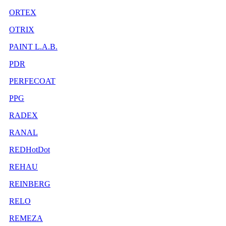
ORTEX
OTRIX
PAINT L.A.B.
PDR
PERFECOAT
PPG
RADEX
RANAL
REDHotDot
REHAU
REINBERG
RELO
REMEZA