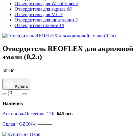
Отвердители для WashPrimer
2
Отвердители для акрила
68
Отвердители для МЛ
3
Отвердители для шпатлевки
3
Отвердители прочие
10
Отвердитель REOFLEX для акриловой
эмали (0,2л)
505 ₽
Купить
Наличие:
Антонова-Овсеенко, 17Б
:
645 шт.
Склад «OZON»
:
———