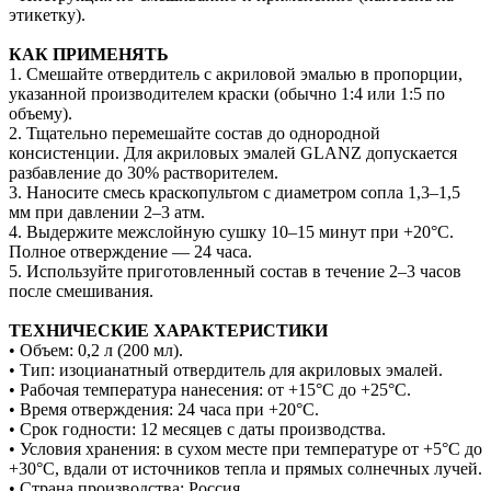
этикетку).
КАК ПРИМЕНЯТЬ
1. Смешайте отвердитель с акриловой эмалью в пропорции,
указанной производителем краски (обычно 1:4 или 1:5 по
объему).
2. Тщательно перемешайте состав до однородной
консистенции. Для акриловых эмалей GLANZ допускается
разбавление до 30% растворителем.
3. Наносите смесь краскопультом с диаметром сопла 1,3–1,5
мм при давлении 2–3 атм.
4. Выдержите межслойную сушку 10–15 минут при +20°C.
Полное отверждение — 24 часа.
5. Используйте приготовленный состав в течение 2–3 часов
после смешивания.
ТЕХНИЧЕСКИЕ ХАРАКТЕРИСТИКИ
• Объем: 0,2 л (200 мл).
• Тип: изоцианатный отвердитель для акриловых эмалей.
• Рабочая температура нанесения: от +15°C до +25°C.
• Время отверждения: 24 часа при +20°C.
• Срок годности: 12 месяцев с даты производства.
• Условия хранения: в сухом месте при температуре от +5°C до
+30°C, вдали от источников тепла и прямых солнечных лучей.
• Страна производства: Россия.