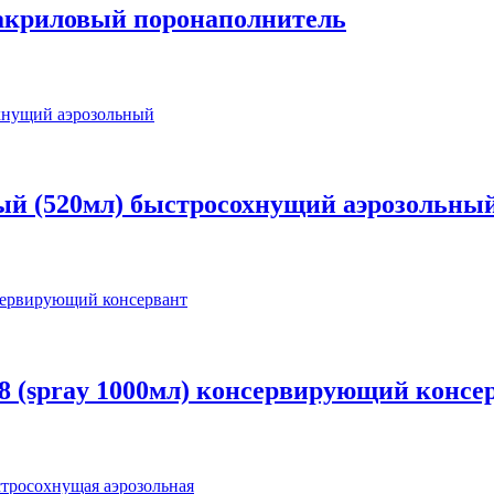
 акриловый поронаполнитель
й (520мл) быстросохнущий аэрозольны
 (spray 1000мл) консервирующий консе