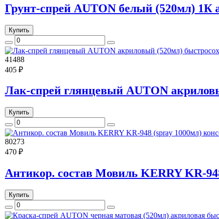
Грунт-спрей AUTON белый (520мл) 1К
Купить
41488
405 ₽
Лак-спрей глянцевый AUTON акриловы
Купить
80273
470 ₽
Антикор. состав Мовиль KERRY KR-948
Купить