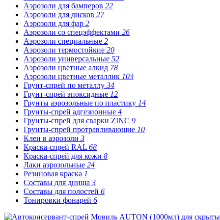
Аэрозоли для бамперов
22
Аэрозоли для дисков
27
Аэрозоли для фар
2
Аэрозоли со спецэффектами
26
Аэрозоли специальные
2
Аэрозоли термостойкие
20
Аэрозоли универсальные
52
Аэрозоли цветные алкид
78
Аэрозоли цветные металлик
103
Грунт-спрей по металлу
34
Грунт-спрей эпоксидные
12
Грунты аэрозольные по пластику
14
Грунты-спрей адгезионные
4
Грунты-спрей для сварки ZINC
9
Грунты-спрей протравливающие
10
Клеи в аэрозоли
3
Краска-спрей RAL
68
Краска-спрей для кожи
8
Лаки аэрозольные
24
Резиновая краска
1
Составы для днища
3
Составы для полостей
6
Тонировки фонарей
6