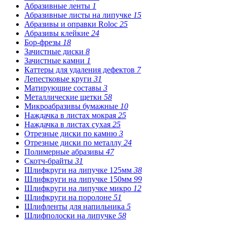
Абразивные ленты
1
Абразивные листы на липучке
15
Абразивы и оправки Roloc
25
Абразивы клейкие
24
Бор-фрезы
18
Зачистные диски
8
Зачистные камни
1
Каттеры для удаления дефектов
7
Лепестковые круги
31
Матирующие составы
3
Металлические щетки
58
Микроабразивы бумажные
10
Наждачка в листах мокрая
25
Наждачка в листах сухая
25
Отрезные диски по камню
3
Отрезные диски по металлу
24
Полимерные абразивы
47
Скотч-брайты
31
Шлифкруги на липучке 125мм
38
Шлифкруги на липучке 150мм
99
Шлифкруги на липучке микро
12
Шлифкруги на поролоне
51
Шлифленты для напильника
5
Шлифполоски на липучке
58