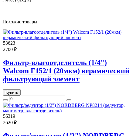
- Вес: 0,330 кг
Похожие товары
53623
2700 ₽
Фильтр-влагоотделитель (1/4")
Walcom F152/1 (20мкм) керамический
фильтрующий элемент
Купить
56319
2620 ₽
Фильтр/редуктор (1/2") NORDBERG