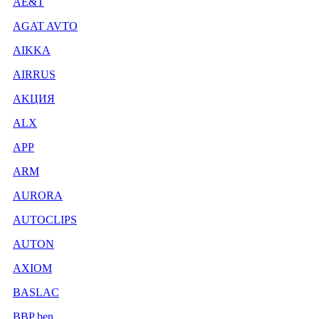
AE&T
AGAT AVTO
AIKKA
AIRRUS
AKЦИЯ
ALX
APP
ARM
AURORA
AUTOCLIPS
AUTON
AXIOM
BASLAC
BBP ben